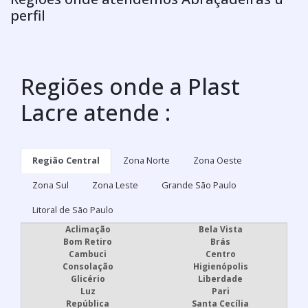
perfil
Regiões onde a Plast
Lacre atende :
Região Central
Zona Norte
Zona Oeste
Zona Sul
Zona Leste
Grande São Paulo
Litoral de São Paulo
Aclimação
Bela Vista
Bom Retiro
Brás
Cambuci
Centro
Consolação
Higienópolis
Glicério
Liberdade
Luz
Pari
República
Santa Cecília