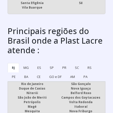
Santa Efigênia
Sé
Vila Buarque
Principais regiões do
Brasil onde a Plast Lacre
atende :
RJ
MG
ES
SP
PR
SC
RS
PE
BA
CE
GO e DF
AM
PA
Rio de Janeiro
São Gonçalo
Duque de Caxias
Nova Iguaçu
Niterói
Belford Roxo
São João de Meriti
Campos dos Goytacazes
Petrópolis
Volta Redonda
Magé
Itaboraí
Mesquita
Nova Friburgo