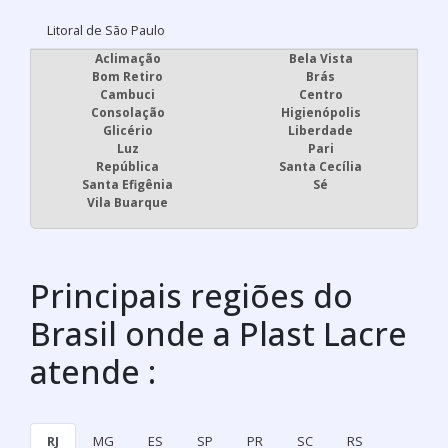
Litoral de São Paulo
Aclimação
Bela Vista
Bom Retiro
Brás
Cambuci
Centro
Consolação
Higienópolis
Glicério
Liberdade
Luz
Pari
República
Santa Cecília
Santa Efigênia
Sé
Vila Buarque
Principais regiões do
Brasil onde a Plast Lacre
atende :
RJ
MG
ES
SP
PR
SC
RS