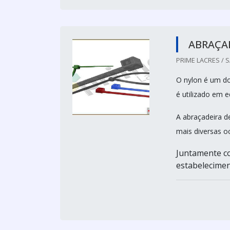
ABRAÇA
PRIME LACRES / 
O nylon é um do
é utilizado em 
A abraçadeira d
mais diversas o
Juntamente c
estabeleciment