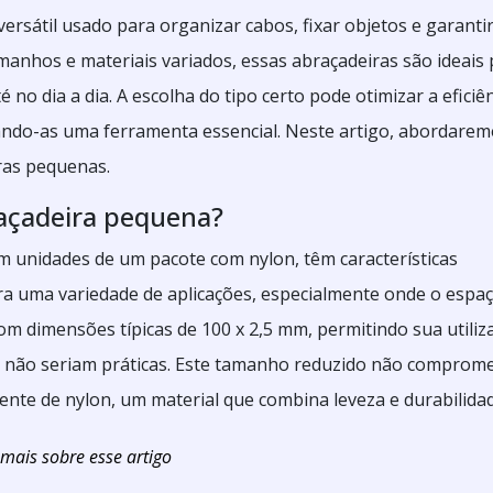
ersátil usado para organizar cabos, fixar objetos e garantir
anhos e materiais variados, essas abraçadeiras são ideais 
 no dia a dia. A escolha do tipo certo pode otimizar a eficiê
nando-as uma ferramenta essencial. Neste artigo, abordare
iras pequenas.
açadeira pequena?
 em unidades de um pacote com
nylon
, têm características
ra uma variedade de aplicações, especialmente onde o espaç
com dimensões típicas de 100 x 2,5 mm, permitindo sua utiliz
 não seriam práticas. Este tamanho reduzido não comprom
ente de nylon, um material que combina leveza e durabilidad