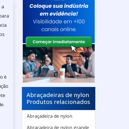
 a
para
ncia
mos
o é
ação
Abraçadeiras de nylon
ete
Produtos relacionados
e.
Abraçadeira de nylon
Abraçadeira de nylon grande