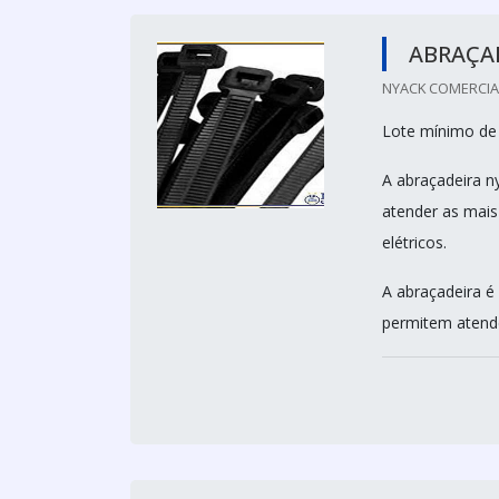
ABRAÇA
NYACK COMERCIAL 
Lote mínimo de
A abraçadeira n
atender as mai
elétricos.
A abraçadeira é
permitem atende