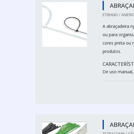
ABRAÇA
ETIBAND / AMERI
A abraçadeira n
ou para organiza
cores preta ou n
produtos.
CARACTERÍST
De uso manual, 
ABRAÇA
TETRACOMP / SÃO