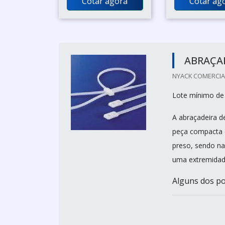
Cotar agora
Cotar ag
ABRAÇA
NYACK COMERCIAL 
Lote mínimo de
A abraçadeira 
peça compacta 
preso, sendo na
uma extremidad
Alguns dos pos