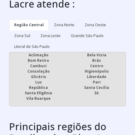
Lacre atende :
Região Central
Zona Norte
Zona Oeste
Zona Sul
Zona Leste
Grande São Paulo
Litoral de São Paulo
Aclimação
Bela Vista
Bom Retiro
Brás
Cambuci
Centro
Consolação
Higienópolis
Glicério
Liberdade
Luz
Pari
República
Santa Cecília
Santa Efigênia
Sé
Vila Buarque
Principais regiões do