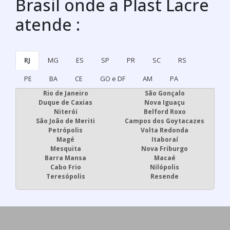
Brasil onde a Plast Lacre
atende :
RJ
MG
ES
SP
PR
SC
RS
PE
BA
CE
GO e DF
AM
PA
Rio de Janeiro
São Gonçalo
Duque de Caxias
Nova Iguaçu
Niterói
Belford Roxo
São João de Meriti
Campos dos Goytacazes
Petrópolis
Volta Redonda
Magé
Itaboraí
Mesquita
Nova Friburgo
Barra Mansa
Macaé
Cabo Frio
Nilópolis
Teresópolis
Resende