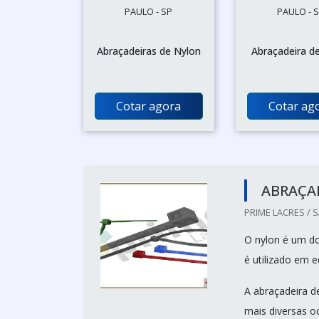
PAULO - SP
PAULO - 
Abraçadeiras de Nylon
Abraçadeira d
Cotar agora
Cotar ag
ABRAÇA
PRIME LACRES / 
O nylon é um do
é utilizado em 
A abraçadeira d
mais diversas o