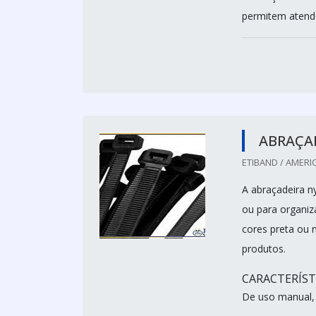
permitem atende
ABRAÇA
ETIBAND / AMERI
A abraçadeira n
ou para organiza
cores preta ou n
produtos.
CARACTERÍST
De uso manual, 