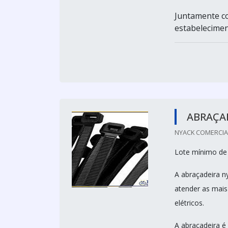
Juntamente c
estabeleciment
ABRAÇA
NYACK COMERCIAL 
Lote mínimo de
A abraçadeira n
atender as mai
elétricos.
A abraçadeira é