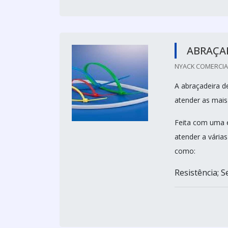
ABRAÇA
NYACK COMERCIAL 
A abraçadeira 
atender as mais
Feita com uma e
atender a vária
como:
Resistência; S