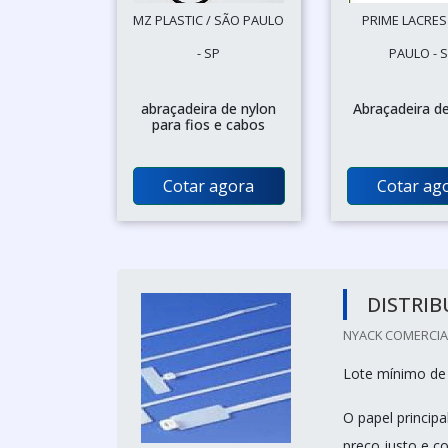
MZ PLASTIC / SÃO PAULO
PRIME LACRES
- SP
PAULO - 
abraçadeira de nylon
Abraçadeira d
para fios e cabos
Cotar agora
Cotar ag
DISTRIB
NYACK COMERCIAL 
Lote mínimo de
O papel princip
preço justo e 