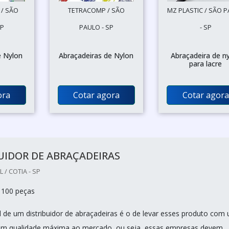
 / SÃO
TETRACOMP / SÃO
MZ PLASTIC / SÃO 
SP
PAULO - SP
- SP
e Nylon
Abraçadeiras de Nylon
Abraçadeira de n
para lacre
ora
Cotar agora
Cotar agora
UIDOR DE ABRAÇADEIRAS
/ COTIA - SP
 100 peças
al de um distribuidor de abraçadeiras é o de levar esses produto com
com qualidade máxima ao mercado, ou seja, essas empresas devem