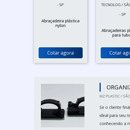
- SP
TECNOLOG / SÃ
- SP
Abraçadeira plástica
nylon
Abraçadeiras p
para tub
Cotar agora
Cotar ag
ORGANI
MZ PLASTIC / SÃO
Se o cliente fi
ideal para seu n
conhecendo a m