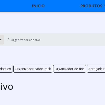
INICIO
PRODUTOS
a
Organizador adesivo
plastico
Organizador cabos rack
Organizador de fios
Abraçadeir
ivo