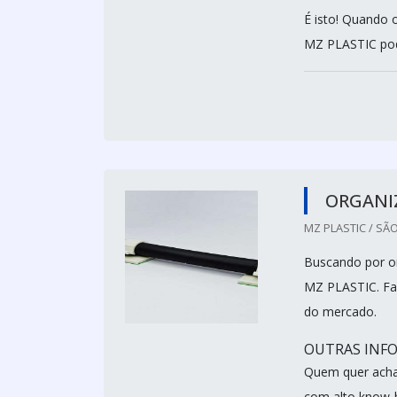
É isto! Quando 
MZ PLASTIC pode
ORGANI
MZ PLASTIC / SÃO
Buscando por or
MZ PLASTIC. Fa
do mercado.
OUTRAS INF
Quem quer acha
com alto know-