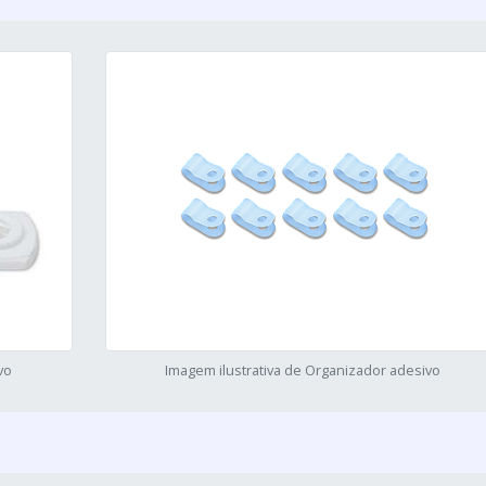
vo
Imagem ilustrativa de Organizador adesivo