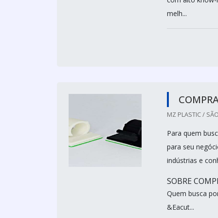
melh...
COMPRA
MZ PLASTIC / SÃO
Para quem busca
para seu negóci
indústrias e co
SOBRE COMPR
Quem busca por 
&Eacut...